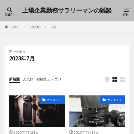
上場企業勤務サラリーマンの雑談
ファッション
デザイン
流行
HOME
2023年
7月
カテゴリー
MONTH
2023年7月
タグ
Excel
仕事
育児
雑談
新着順
人気順
お勧めカテゴリ
Uncategorized
検索
ガジェット
ガジェット
2023年7月21日
2023年7月19日