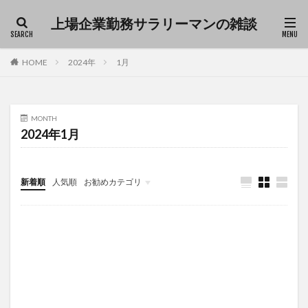
上場企業勤務サラリーマンの雑談
ファッション
デザイン
流行
HOME
2024年
1月
カテゴリー
MONTH
2024年1月
タグ
Excel
仕事
育児
雑談
新着順
人気順
お勧めカテゴリ
Uncategorized
検索