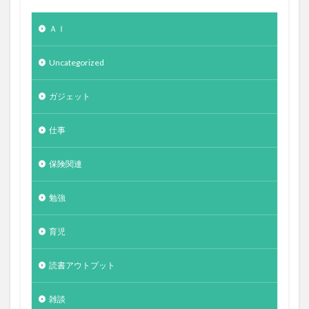
ＡＩ
Uncategorized
ガジェット
仕事
保険関連
勉強
育児
読書アウトプット
雑談