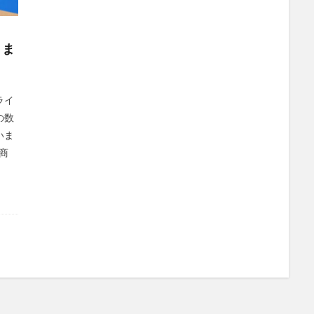
 ま
プライ
の数
いま
商