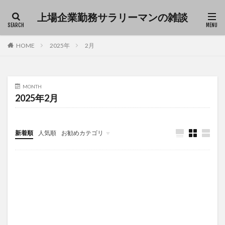
上場企業勤務サラリーマンの雑談
ファッション
デザイン
流行
HOME
2025年
2月
カテゴリー
MONTH
2025年2月
タグ
Excel
仕事
育児
雑談
新着順
人気順
お勧めカテゴリ
Uncategorized
検索