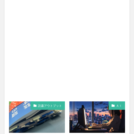
読書アウトプット
ＡＩ