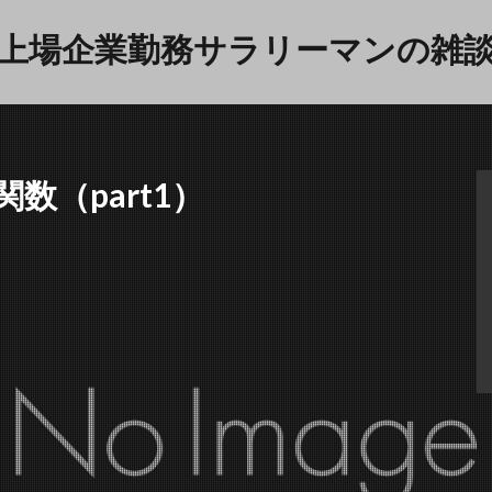
上場企業勤務サラリーマンの雑
（part1）
育児
雑談
検索