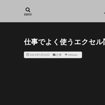
カテゴリー
タグ
仕事でよく使うエクセル関数
Excel
仕事
2021年5月22日
仕事
28view