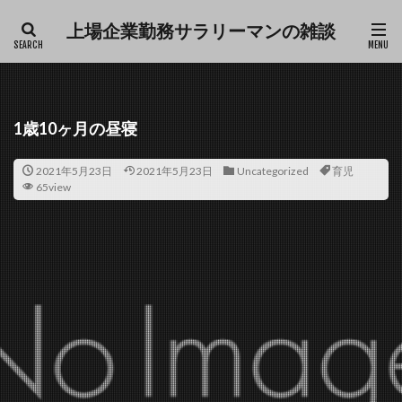
上場企業勤務サラリーマンの雑談
ファッション
デザイン
流行
カテゴリー
1歳10ヶ月の昼寝
2021年5月23日
2021年5月23日
Uncategorized
育児
タグ
65view
Excel
仕事
育児
雑談
検索