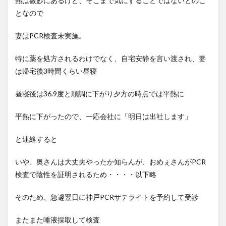
熱は微妙にあるけど、そこまで気にすることではないとのこ
となので
妻はPCR検査未実施。
特に薬を処方されるわけでなく、自宅安静を言い渡され、妻
は帰宅後3時間くらい昼寝
昼寝後は36.9度と順調に下がり夕方の時点では平熱に
平熱に下がったので、一応会社に「明日は出社します」
と連絡すると
いや、奥さんは大丈夫やったか知らんが、おめぇさんがPCR
検査で陰性を証明されるため・・・・以下略
そのため、急遽翌日に神戸PCRサテライトを予約して受診
またまた唾液採取して検査