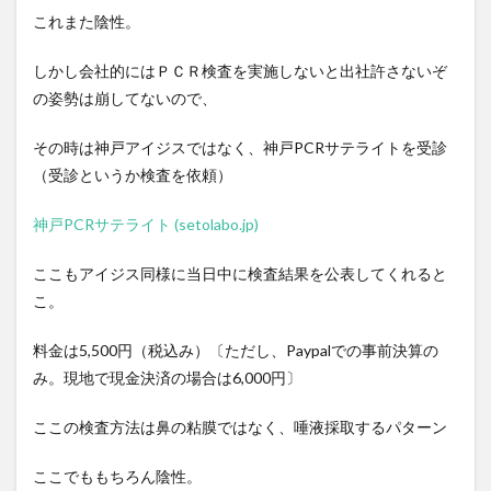
これまた陰性。
しかし会社的にはＰＣＲ検査を実施しないと出社許さないぞ
の姿勢は崩してないので、
その時は神戸アイジスではなく、神戸PCRサテライトを受診
（受診というか検査を依頼）
神戸PCRサテライト (setolabo.jp)
ここもアイジス同様に当日中に検査結果を公表してくれると
こ。
料金は5,500円（税込み）〔ただし、Paypalでの事前決算の
み。現地で現金決済の場合は6,000円〕
ここの検査方法は鼻の粘膜ではなく、唾液採取するパターン
ここでももちろん陰性。