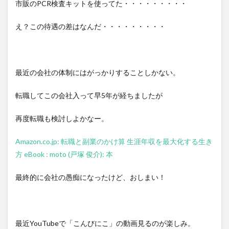
市販のPCR検査キットを使ってた・・・・・・・・・
え？この待遇の差はなんだ・・・・・・・・・
最近の会社の体制にはがっかりすることしかない。
転職してこの会社入って早5年が経ちましたが
再度転職も検討しよかなー。
Amazon.co.jp: 転職と副業のかけ算 生涯年収を最大化する生き
方 eBook : moto (戸塚 俊介): 本
最終的に会社の愚痴になったけど、おしまい！
最近YouTubeで「こんびにこ」の動画見るのが楽しみ。