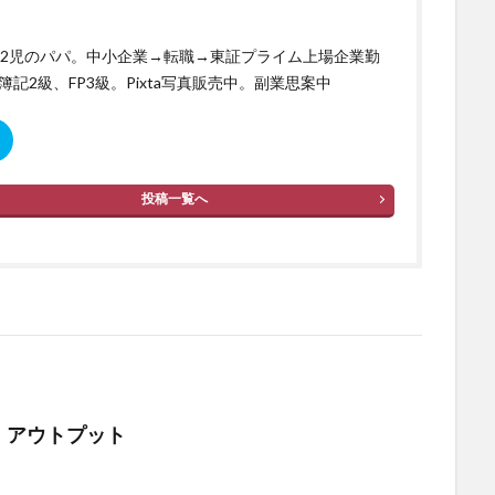
歳2児のパパ。中小企業→転職→東証プライム上場企業勤
簿記2級、FP3級。Pixta写真販売中。副業思案中
投稿一覧へ
強 アウトプット