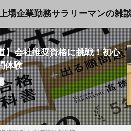
上場企業勤務サラリーマンの雑
の道】会社推奨資格に挑戦！初心
育児
雑談
問体験
検索