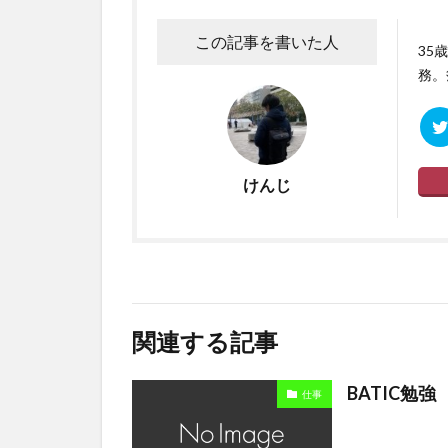
この記事を書いた人
35
務。
けんじ
関連する記事
BATIC勉
仕事