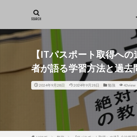
カテゴリー
タグ
【ITパスポート取得へ
Excel
仕事
者が語る学習方法と過去
2024年9月28日
2024年9月28日
勉強
43view