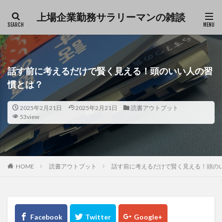
上場企業勤務サラリーマンの雑談
ファッション
デザイン
流行
カテゴリー
話す前に考えるだけで賢く見える！頭のいい人の習
慣とは？
タグ
2025年2月21日
2025年2月21日
読書アウトプット
53view
Excel
仕事
育児
雑談
検索
HOME
読書アウトプット
話す前に考えるだけで賢く見える！頭の