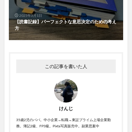
2025年3月1日
【読書記録】パーフェクトな意思決定のための考え
方
この記事を書いた人
けんじ
35歳2児のパパ。中小企業→転職→東証プライム上場企業勤
務。簿記2級、FP3級。Pixta写真販売中。副業思案中