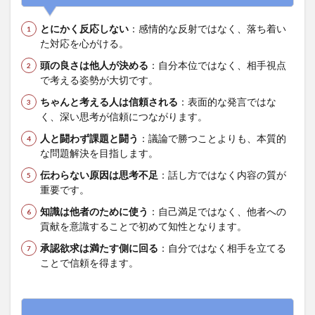
考法
とにかく反応しない
：感情的な反射ではなく、落ち着い
3.1
た対応を心がける。
注意
すべ
頭の良さは他人が決める
：自分本位ではなく、相手視点
きバ
で考える姿勢が大切です。
イア
ス
ちゃんと考える人は信頼される
：表面的な発言ではな
く、深い思考が信頼につながります。
4
聞く
人と闘わず課題と闘う
：議論で勝つことよりも、本質的
力と
な問題解決を目指します。
質問
力
伝わらない原因は思考不足
：話し方ではなく内容の質が
重要です。
4.1
質問
知識は他者のために使う
：自己満足ではなく、他者への
力向
貢献を意識することで初めて知性となります。
上の
ポイ
承認欲求は満たす側に回る
：自分ではなく相手を立てる
ント
ことで信頼を得ます。
5
言語
化と