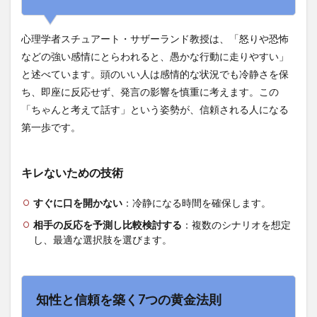
る重
要性
心理学者スチュアート・サザーランド教授は、「怒りや恐怖
1.1
などの強い感情にとらわれると、愚かな行動に走りやすい」
キレ
ない
と述べています。頭のいい人は感情的な状況でも冷静さを保
ため
ち、即座に反応せず、発言の影響を慎重に考えます。この
の技
「ちゃんと考えて話す」という姿勢が、信頼される人になる
術
第一歩です。
2
知性
と信
キレないための技術
頼を
築く
7つ
すぐに口を開かない
：冷静になる時間を確保します。
の黄
相手の反応を予測し比較検討する
金法
：複数のシナリオを想定
則
し、最適な選択肢を選びます。
3
話の
深さ
知性と信頼を築く7つの黄金法則
を生
む思