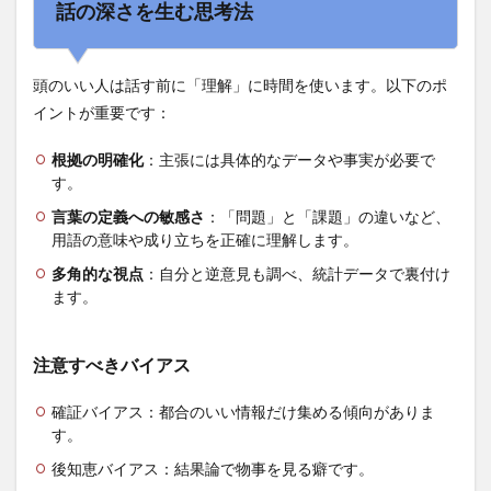
アウ
話の深さを生む思考法
トプ
ット
の質
頭のいい人は話す前に「理解」に時間を使います。以下のポ
イントが重要です：
根拠の明確化
：主張には具体的なデータや事実が必要で
す。
言葉の定義への敏感さ
：「問題」と「課題」の違いなど、
用語の意味や成り立ちを正確に理解します。
多角的な視点
：自分と逆意見も調べ、統計データで裏付け
ます。
注意すべきバイアス
確証バイアス：都合のいい情報だけ集める傾向がありま
す。
後知恵バイアス：結果論で物事を見る癖です。