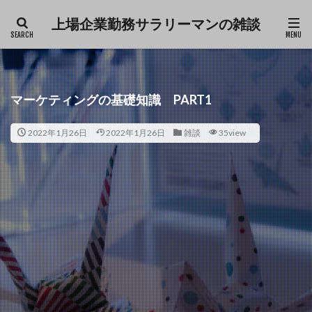
上場企業勤務サラリーマンの雑談
ファッション
デザイン
流行
カテゴリー
マーケティングの基礎知識 PART1
2022年1月26日
2022年1月26日
雑談
35view
タグ
Excel
仕事
育児
雑談
検索