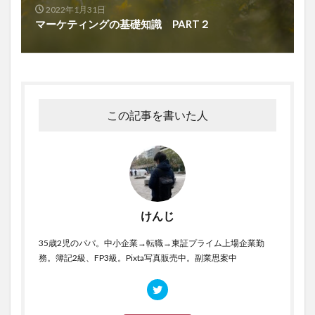
2022年1月31日
マーケティングの基礎知識 PART２
この記事を書いた人
けんじ
35歳2児のパパ。中小企業→転職→東証プライム上場企業勤
務。簿記2級、FP3級。Pixta写真販売中。副業思案中