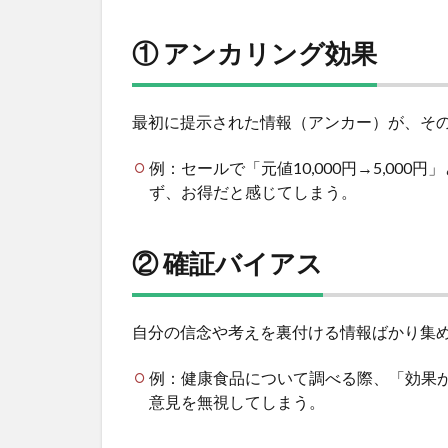
ン
グ
① アンカリング効果
効
果
9
最初に提示された情報（アンカー）が、そ
②
確
例：セールで「元値10,000円→5,000
証
バ
ず、お得だと感じてしまう。
イ
ア
ス
② 確証バイアス
10
③ 損
失回
自分の信念や考えを裏付ける情報ばかり集
避バ
イア
例：健康食品について調べる際、「効果
ス
意見を無視してしまう。
11