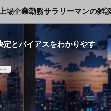
上場企業勤務サラリーマンの雑
決定とバイアスをわかりやす
育児
雑談
検索
view