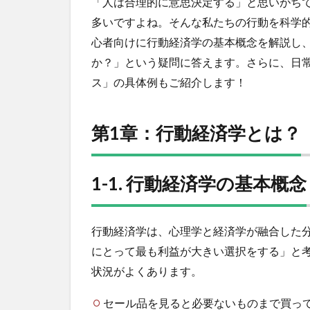
「人は合理的に意思決定する」と思いがち
何？
多いですよね。そんな私たちの行動を科学
2
心者向けに行動経済学の基本概念を解説し
第1
か？」という疑問に答えます。さらに、日
章：
ス」の具体例もご紹介します！
行動
経済
学と
は？
第1章：行動経済学とは？
3
1-1.
1-1. 行動経済学の基本概念
行
動
経
済
行動経済学は、心理学と経済学が融合した
学
にとって最も利益が大きい選択をする」と
の
基
状況がよくあります。
本
概
セール品を見ると必要ないものまで買っ