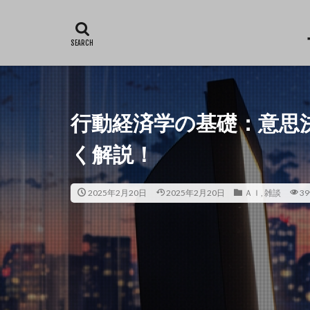
カテゴリー
タグ
行動経済学の基礎：意思
Excel
仕事
く解説！
2025年2月20日
2025年2月20日
ＡＩ
,
雑談
39