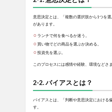
み
6
2-1.
意思決定とは、「複数の選択肢から1つを
意思
があります。
決定
と
ランチで何を食べるか迷う。
は？
買い物でどの商品を選ぶか決める。
7
2-2.
投資先を選ぶ。
バイ
アス
このプロセスには感情や経験、環境などさ
と
は？
2-2. バイアスとは？
8
①
ア
ン
バイアスとは、「判断や意思決定における
カ
す。
リ