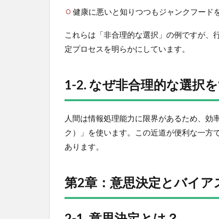
念
健康に悪いと知りつつもジャンクフード
4
1-2.
これらは「非合理的な選択」の例ですが、
なぜ
定プロセスを明らかにしています。
非合
理的
な選
択を
1-2. なぜ非合理的な選択
する
の
か？
人間は情報処理能力に限界があるため、効
5
ク）」を使います。この近道が便利な一方
第2
あります。
章：
意思
決定
第2章：意思決定とバイア
とバ
イア
スの
仕組
2-1. 意思決定とは？