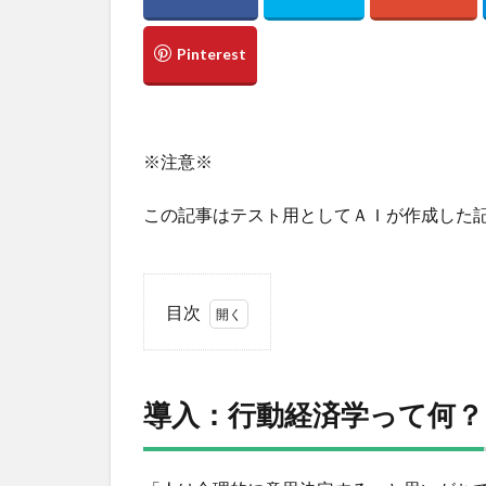
※注意※
この記事はテスト用としてＡＩが作成した
目次
1
導
入：
導入：行動経済学って何？
行動
経済
学っ
て