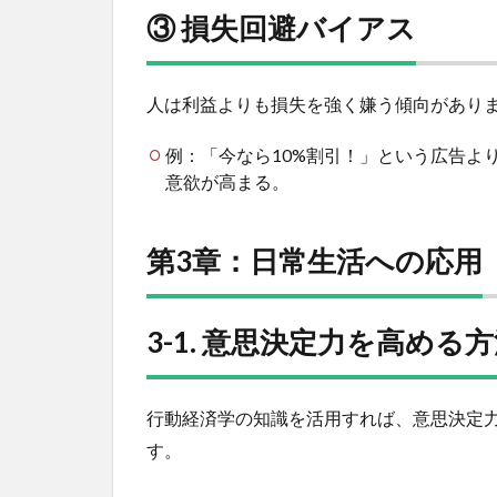
第3
③ 損失回避バイアス
章：
日常
生活
への
人は利益よりも損失を強く嫌う傾向があり
応用
例：「今なら10%割引！」という広告よ
12
意欲が高まる。
3-1.
意思
決定
第3章：日常生活への応用
力を
高め
る方
法
3-1. 意思決定力を高める
13
① ア
ンカ
行動経済学の知識を活用すれば、意思決定
リン
す。
グ効
果へ