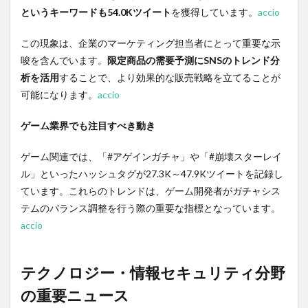
というキーワードも54.0Kツイート
を獲得しています。
accio
1.7
国際
この現象は、企業のマーケティング担当者にとって重要な示
情勢
の重
唆を含んでいます。
限定商品の需要予測にSNSのトレンド分
要な
析を活用
することで、より効果的な販売戦略を立てることが
動き
可能になります。
accio
1.8
まと
ゲーム業界でも注目すべき動き
めと
今後
の展
ゲーム関連では、「#アゲインガチャ」や「#崩壊スターレイ
望
ル」といったハッシュタグが27.3K～47.9Kツイートを記録し
ています。これらのトレンドは、ゲーム開発者がガチャシス
テムのバランス調整を行う際の重要な指標となっています。
accio
テクノロジー・情報セキュリティ分野
の重要ニュース