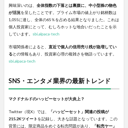
ュリ
興味深いのは、
全体指数の下落とは裏腹に、中小型株の物色
ティ
が活況
を呈したことです。プライム市場の値上がり銘柄数は
分野
の重
1,055に達し、全体の65％を占める結果となりました。これは
要ニ
個人投資家にとって、むしろホットな地合いだったことを示
ュー
しています。
sbi.alpaca-tech
ス
1.5
市場関係者によると、
直近で個人の信用売り残が急増してい
スポ
る
との情報もあり、投資家心理の複雑さを物語っています。
ーツ
界の
sbi.alpaca-tech
注目
ポイ
ント
SNS・エンタメ業界の最新トレンド
1.6
観
光・
マクドナルドのハッピーセットが大炎上？
イン
バウ
ンド
Twitter（現X）では、
「ハッピーセット」関連の投稿が
業界
215.2Kツイート
を記録し、大きな話題となっています。この
の新
背景には、限定商品をめぐる転売問題があり、
動向
「転売ヤー」