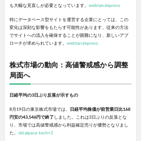
向：
も大幅な見直しが必要となっています。
webtan.impress
高値
警戒
特にデータベース型サイトを運営する企業にとっては、この
感か
変化は深刻な影響をもたらす可能性があります。従来の方法
ら調
整局
でサイトへの流入を確保することが困難になり、新しいアプ
面へ
ローチが求められています。
webtan.impress
1.3
SNS・
エン
株式市場の動向：高値警戒感から調整
タメ
業界
局面へ
の最
新ト
レン
ド
日経平均の3日ぶり反落が示すもの
1.4
8月19日の東京株式市場では、
日経平均株価が前営業日比168
テク
ノロ
円安の43,546円で終了
しました。これは3日ぶりの反落とな
ジ
り、市場では高値警戒感から利益確定売りが優勢となりまし
ー・
た。
sbi.alpaca-tech+1
情報
セキ