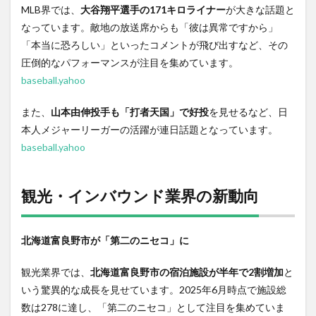
MLB界では、
大谷翔平選手の171キロライナー
が大きな話題と
なっています。敵地の放送席からも「彼は異常ですから」
「本当に恐ろしい」といったコメントが飛び出すなど、その
圧倒的なパフォーマンスが注目を集めています。
baseball.yahoo
また、
山本由伸投手も「打者天国」で好投
を見せるなど、日
本人メジャーリーガーの活躍が連日話題となっています。
baseball.yahoo
観光・インバウンド業界の新動向
北海道富良野市が「第二のニセコ」に
観光業界では、
北海道富良野市の宿泊施設が半年で2割増加
と
いう驚異的な成長を見せています。2025年6月時点で施設総
数は278に達し、「第二のニセコ」として注目を集めていま