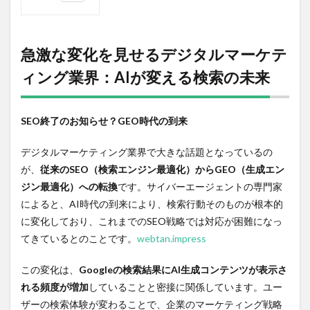
1
1.1
急激
急激な変化を見せるデジタルマーケテ
な変
化を
ィング業界：AIが変える検索の未来
見せ
るデ
ジタ
SEO終了のお知らせ？GEO時代の到来
ルマ
ーケ
ティ
デジタルマーケティング業界で大きな話題となっているの
ング
が、
従来のSEO（検索エンジン最適化）からGEO（生成エン
業
界：
ジン最適化）への転換
です。サイバーエージェントの専門家
AIが
によると、AI時代の到来により、検索行動そのものが根本的
変え
に変化しており、これまでのSEO戦略では対応が困難になっ
る検
索の
てきているとのことです。
webtan.impress
未来
1.2
この変化は、
Googleの検索結果にAI生成コンテンツが表示さ
株式
れる頻度が増加
していることと密接に関係しています。ユー
市場
ザーの検索体験が変わることで、企業のマーケティング戦略
の動