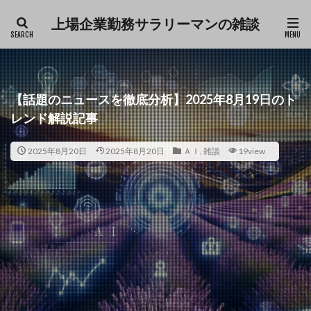
上場企業勤務サラリーマンの雑談
ファッション
デザイン
流行
カテゴリー
【話題のニュースを徹底分析】2025年8月19日のト
レンド解説記事
タグ
2025年8月20日
2025年8月20日
ＡＩ
,
雑談
19view
Excel
仕事
育児
雑談
検索