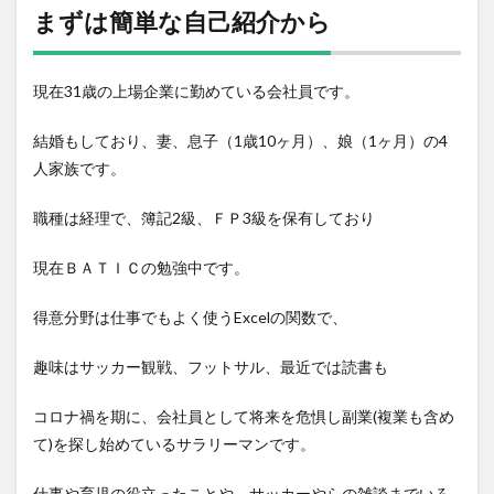
単な
まずは簡単な自己紹介から
自己
紹介
から
現在31歳の上場企業に勤めている会社員です。
結婚もしており、妻、息子（1歳10ヶ月）、娘（1ヶ月）の4
人家族です。
職種は経理で、簿記2級、ＦＰ3級を保有しており
現在ＢＡＴＩＣの勉強中です。
得意分野は仕事でもよく使うExcelの関数で、
趣味はサッカー観戦、フットサル、最近では読書も
コロナ禍を期に、会社員として将来を危惧し副業(複業も含め
て)を探し始めているサラリーマンです。
仕事や育児の役立ったことや、サッカーやらの雑談までいろ