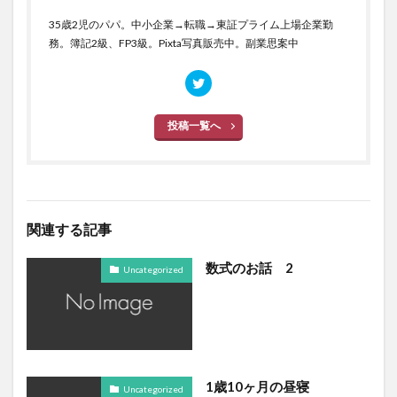
35歳2児のパパ。中小企業→転職→東証プライム上場企業勤
務。簿記2級、FP3級。Pixta写真販売中。副業思案中
投稿一覧へ
関連する記事
数式のお話 2
Uncategorized
1歳10ヶ月の昼寝
Uncategorized